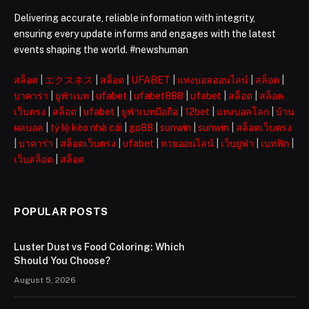
Delivering accurate, reliable information with integrity,
ensuring every update informs and engages with the latest
events shaping the world. #newshuman
สล็อต
|
エクスネス
|
สล็อต
|
UFABET
|
แทงบอลออนไลน์
|
สล็อต
|
บาคาร่า
|
ยูฟ่าเบท
|
ufabet
|
ufabet888
|
ufabet
|
สล็อต
|
สล็อต
เว็บตรง
|
สล็อต
|
ufabet
|
ยูฟ่าเบทมือถือ
|
12bet
|
แทงบอลโลก
|
บ้าน
ผลบอล
|
tỷ lệ kèo nhà cái
|
go88
|
sunwin
|
sunwin
|
สล็อตเว็บตรง
|
บาคาร่า
|
สล็อตเว็บตรง
|
ufabet
|
หวยออนไลน์
|
เว็บยูฟ่า
|
เบทฟิก
|
เว็บสล็อต
|
สล็อต
POPULAR POSTS
Luster Dust vs Food Coloring: Which
Should You Choose?
August 5, 2026