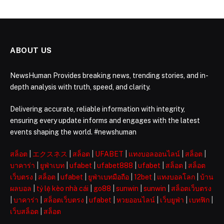
ABOUT US
NewsHuman Provides breaking news, trending stories, and in-
depth analysis with truth, speed, and clarity.
Delivering accurate, reliable information with integrity,
ensuring every update informs and engages with the latest
events shaping the world. #newshuman
สล็อต
|
エクスネス
|
สล็อต
|
UFABET
|
แทงบอลออนไลน์
|
สล็อต
|
บาคาร่า
|
ยูฟ่าเบท
|
ufabet
|
ufabet888
|
ufabet
|
สล็อต
|
สล็อต
เว็บตรง
|
สล็อต
|
ufabet
|
ยูฟ่าเบทมือถือ
|
12bet
|
แทงบอลโลก
|
บ้าน
ผลบอล
|
tỷ lệ kèo nhà cái
|
go88
|
sunwin
|
sunwin
|
สล็อตเว็บตรง
|
บาคาร่า
|
สล็อตเว็บตรง
|
ufabet
|
หวยออนไลน์
|
เว็บยูฟ่า
|
เบทฟิก
|
เว็บสล็อต
|
สล็อต