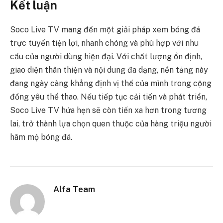
Kết luận
Soco Live TV mang đến một giải pháp xem bóng đá
trực tuyến tiện lợi, nhanh chóng và phù hợp với nhu
cầu của người dùng hiện đại. Với chất lượng ổn định,
giao diện thân thiện và nội dung đa dạng, nền tảng này
đang ngày càng khẳng định vị thế của mình trong cộng
đồng yêu thể thao. Nếu tiếp tục cải tiến và phát triển,
Soco Live TV hứa hẹn sẽ còn tiến xa hơn trong tương
lai, trở thành lựa chọn quen thuộc của hàng triệu người
hâm mộ bóng đá.
Alfa Team