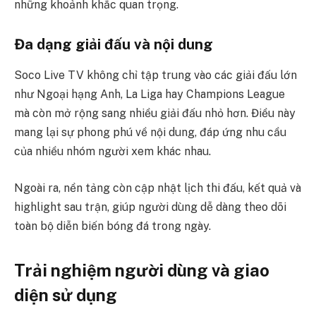
những khoảnh khắc quan trọng.
Đa dạng giải đấu và nội dung
Soco Live TV không chỉ tập trung vào các giải đấu lớn
như Ngoại hạng Anh, La Liga hay Champions League
mà còn mở rộng sang nhiều giải đấu nhỏ hơn. Điều này
mang lại sự phong phú về nội dung, đáp ứng nhu cầu
của nhiều nhóm người xem khác nhau.
Ngoài ra, nền tảng còn cập nhật lịch thi đấu, kết quả và
highlight sau trận, giúp người dùng dễ dàng theo dõi
toàn bộ diễn biến bóng đá trong ngày.
Trải nghiệm người dùng và giao
diện sử dụng