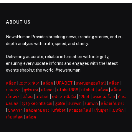
ABOUT US
NewsHuman Provides breaking news, trending stories, and in-
depth analysis with truth, speed, and clarity.
Delivering accurate, reliable information with integrity,
ensuring every update informs and engages with the latest
events shaping the world. #newshuman
สล็อต
|
エクスネス
|
สล็อต
|
UFABET
|
แทงบอลออนไลน์
|
สล็อต
|
บาคาร่า
|
ยูฟ่าเบท
|
ufabet
|
ufabet888
|
ufabet
|
สล็อต
|
สล็อต
เว็บตรง
|
สล็อต
|
ufabet
|
ยูฟ่าเบทมือถือ
|
12bet
|
แทงบอลโลก
|
บ้าน
ผลบอล
|
tỷ lệ kèo nhà cái
|
go88
|
sunwin
|
sunwin
|
สล็อตเว็บตรง
|
บาคาร่า
|
สล็อตเว็บตรง
|
ufabet
|
หวยออนไลน์
|
เว็บยูฟ่า
|
เบทฟิก
|
เว็บสล็อต
|
สล็อต