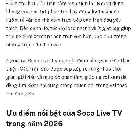
Điểm thu hút đầu tiên nằm ở sự tiện lợi. Người dùng
không cần cài đặt phức tạp hay đăng ký tài khoản
rườm rà vẫn có thể xem trực tiếp các trận đấu yêu
thích. Bên cạnh đó, tốc độ load nhanh và ít giật lag giúp
trải nghiệm xem trở nên trọn vẹn hơn, đặc biệt trong
những trận cầu đỉnh cao.
Ngoài ra, Soco Live TV còn ghi điểm nhờ giao diện thân
thiện. Các trận đấu được sắp xếp rõ ràng theo thời
gian, giải đấu và mức độ quan tâm, giúp người xem dễ
dàng tìm kiếm nội dung mong muốn chỉ trong vài thao
tác đơn giản.
Ưu điểm nổi bật của Soco Live TV
trong năm 2026