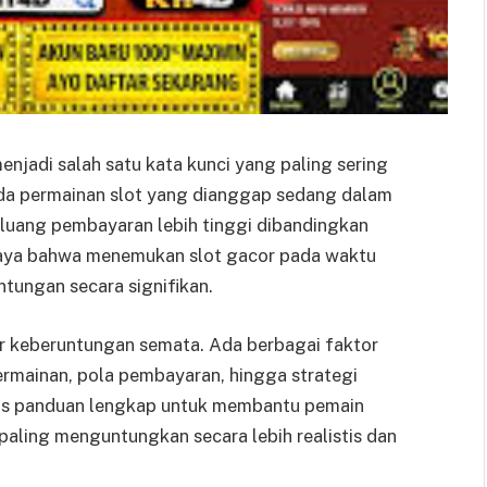
enjadi salah satu kata kunci yang paling sering
 pada permainan slot yang dianggap sedang dalam
luang pembayaran lebih tinggi dibandingkan
aya bahwa menemukan slot gacor pada waktu
tungan secara signifikan.
 keberuntungan semata. Ada berbagai faktor
ermainan, pola pembayaran, hingga strategi
has panduan lengkap untuk membantu pemain
ling menguntungkan secara lebih realistis dan