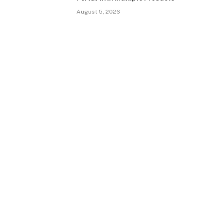
August 5, 2026