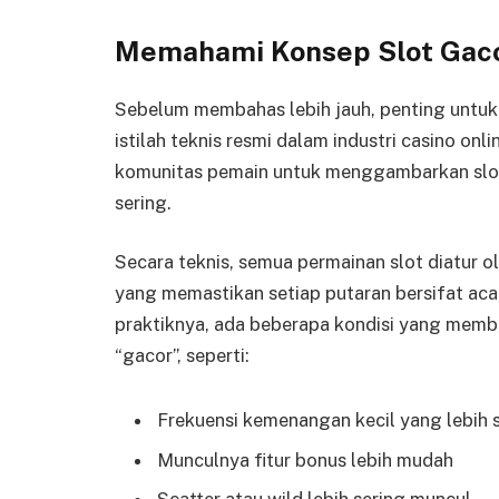
Memahami Konsep Slot Gac
Sebelum membahas lebih jauh, penting untuk
istilah teknis resmi dalam industri casino onli
komunitas pemain untuk menggambarkan slo
sering.
Secara teknis, semua permainan slot diatur
yang memastikan setiap putaran bersifat aca
praktiknya, ada beberapa kondisi yang mem
“gacor”, seperti:
Frekuensi kemenangan kecil yang lebih 
Munculnya fitur bonus lebih mudah
Scatter atau wild lebih sering muncul