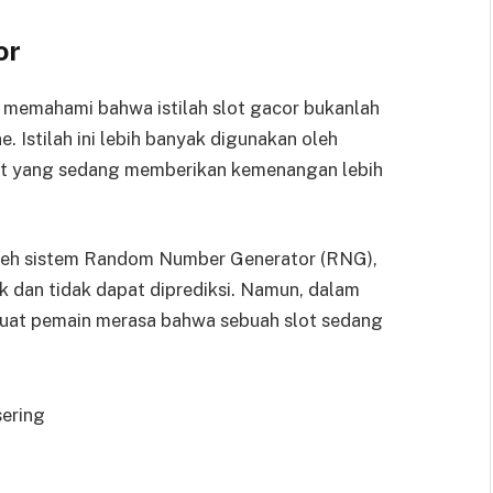
or
 memahami bahwa istilah slot gacor bukanlah
ne. Istilah ini lebih banyak digunakan oleh
t yang sedang memberikan kemenangan lebih
 oleh sistem Random Number Generator (RNG),
k dan tidak dapat diprediksi. Namun, dalam
buat pemain merasa bahwa sebuah slot sedang
sering