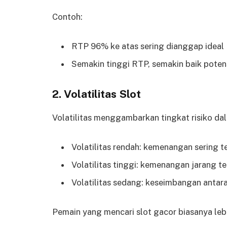
Contoh:
RTP 96% ke atas sering dianggap ideal
Semakin tinggi RTP, semakin baik pote
2. Volatilitas Slot
Volatilitas menggambarkan tingkat risiko da
Volatilitas rendah: kemenangan sering t
Volatilitas tinggi: kemenangan jarang t
Volatilitas sedang: keseimbangan anta
Pemain yang mencari slot gacor biasanya lebih