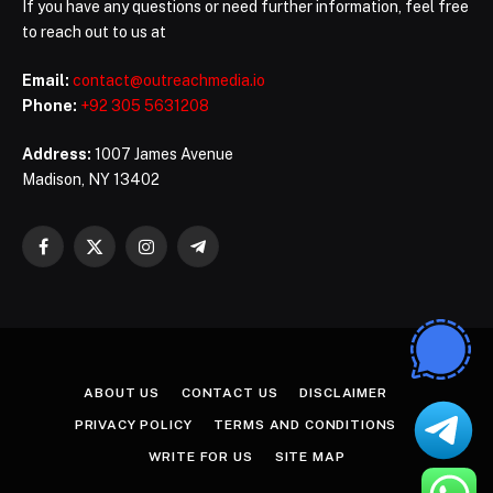
If you have any questions or need further information, feel free
to reach out to us at
Email:
contact@outreachmedia.io
Phone:
+92 305 5631208
Address:
1007 James Avenue
Madison, NY 13402
Facebook
X
Instagram
Telegram
(Twitter)
ABOUT US
CONTACT US
DISCLAIMER
PRIVACY POLICY
TERMS AND CONDITIONS
WRITE FOR US
SITE MAP