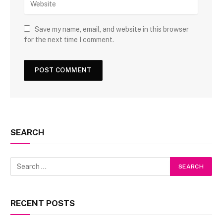
Save my name, email, and website in this browser
for the next time I comment.
SEARCH
RECENT POSTS