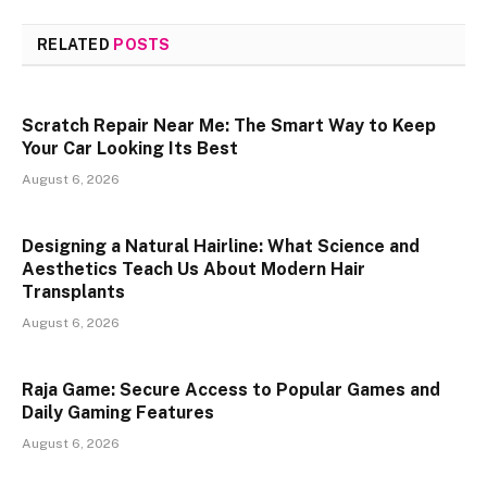
RELATED
POSTS
Scratch Repair Near Me: The Smart Way to Keep
Your Car Looking Its Best
August 6, 2026
Designing a Natural Hairline: What Science and
Aesthetics Teach Us About Modern Hair
Transplants
August 6, 2026
Raja Game: Secure Access to Popular Games and
Daily Gaming Features
August 6, 2026