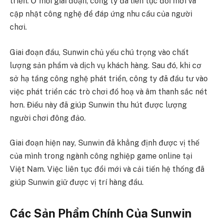
triển. Ở mỗi giai đoạn, công ty đã liên tục đổi mới và
cập nhật công nghệ để đáp ứng nhu cầu của người
chơi.
Giai đoạn đầu, Sunwin chủ yếu chú trọng vào chất
lượng sản phẩm và dịch vụ khách hàng. Sau đó, khi cơ
sở hạ tầng công nghệ phát triển, công ty đã đầu tư vào
việc phát triển các trò chơi đồ hoạ và âm thanh sắc nét
hơn. Điều này đã giúp Sunwin thu hút được lượng
người chơi đông đảo.
Giai đoạn hiện nay, Sunwin đã khẳng định được vị thế
của mình trong ngành công nghiệp game online tại
Việt Nam. Việc liên tục đổi mới và cải tiến hệ thống đã
giúp Sunwin giữ được vị trí hàng đầu.
Các Sản Phẩm Chính Của Sunwin