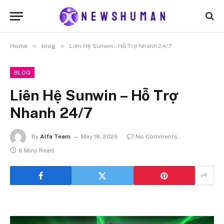
»
»
Home
blog
Liên Hệ Sunwin – Hỗ Trợ Nhanh 24/7
BLOG
Liên Hệ Sunwin – Hỗ Trợ
Nhanh 24/7
By
Alfa Team
May 18, 2026
No Comments
6 Mins Read