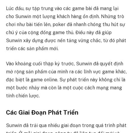
Lúc đầu, sự tập trung vào các game bài đã mang lại
cho Sunwin một lượng khách hàng ổn định. Những trò
chơi như bài tiến lên, poker đã nhanh chóng thu hút sự
chú ý của cộng đồng game thủ. Điều này đã giúp
Sunwin xây dựng được nền tảng vững chắc, từ đó phát
triển các sản phẩm mới.
Vào khoảng cuối thập kỷ trước, Sunwin đã quyết định
mở rộng sản phẩm của mình ra các lĩnh vực game khác,
đặc biệt là game online. Sự phát triển này không chỉ là
một bước nhảy mà còn là một cuộc cách mạng mang
tính chiến lược.
Các Giai Đoạn Phát Triển
Sunwin đã trải qua nhiều giai đoạn trong quá trình phát