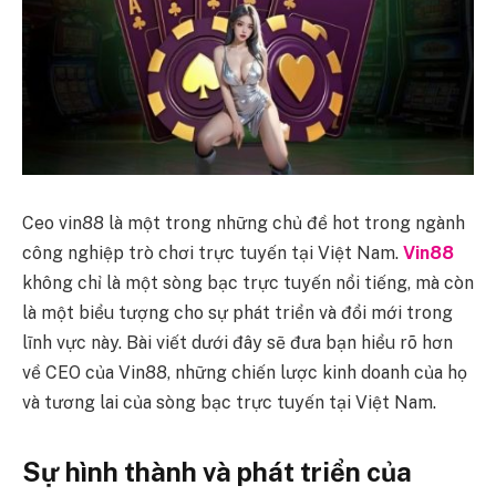
Ceo vin88 là một trong những chủ đề hot trong ngành
công nghiệp trò chơi trực tuyến tại Việt Nam.
Vin88
không chỉ là một sòng bạc trực tuyến nổi tiếng, mà còn
là một biểu tượng cho sự phát triển và đổi mới trong
lĩnh vực này. Bài viết dưới đây sẽ đưa bạn hiểu rõ hơn
về CEO của Vin88, những chiến lược kinh doanh của họ
và tương lai của sòng bạc trực tuyến tại Việt Nam.
Sự hình thành và phát triển của