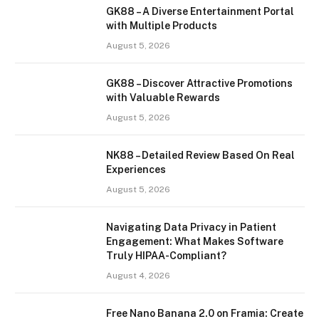
GK88 – A Diverse Entertainment Portal
with Multiple Products
August 5, 2026
GK88 – Discover Attractive Promotions
with Valuable Rewards
August 5, 2026
NK88 – Detailed Review Based On Real
Experiences
August 5, 2026
Navigating Data Privacy in Patient
Engagement: What Makes Software
Truly HIPAA-Compliant?
August 4, 2026
Free Nano Banana 2.0 on Framia: Create