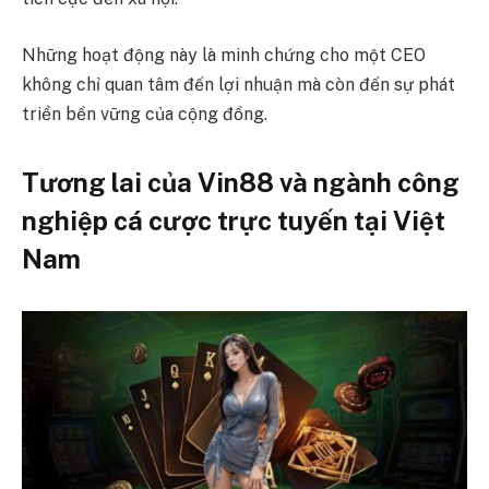
Những hoạt động này là minh chứng cho một CEO
không chỉ quan tâm đến lợi nhuận mà còn đến sự phát
triển bền vững của cộng đồng.
Tương lai của Vin88 và ngành công
nghiệp cá cược trực tuyến tại Việt
Nam