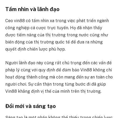
Tầm nhìn và lãnh đạo
Ceo vin88 có tầm nhìn xa trong việc phát triển ngành
công nghiệp cá cược trực tuyến. Họ đã nhận thấy
được tiềm năng của thị trường trong nước cũng như
biến động của thị trường quốc tế để đưa ra những
quyết định chiến lược phù hợp.
Người lãnh đạo này cũng rất chú trọng đến các vấn đề
pháp lý cùng với quy định để đảm bảo Vin88 không chỉ
hoạt động thành công mà còn mang đến sự an toàn cho
người chơi. Sự cẩn thận trong từng bước đi đã giúp
Vin88 khẳng định vị thế của mình trên thị trường.
Đổi mới và sáng tạo
Sáng tạo là một phần không thể thiếu trong chiến lược