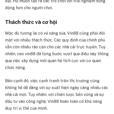
đại. Họ muốn tạo ra các trò chơi với trải nghiệm sống
động hơn cho người chơi.
Thách thức và cơ hội
Mặc dù tương lai có vẻ sáng sủa, Vin88 cũng phải đối
mặt với nhiều thách thức. Các quy định của chính phủ
vẫn còn nhiều rào cản cho các nhà cái trực tuyến. Tuy
nhiên, ceo vin88 đã từng bước vượt qua điều này thông
qua việc xây dựng mối quan hệ tích cực với cơ quan
chức năng.
Bên cạnh đó, việc cạnh tranh trên thị trường cũng
không hề dễ dàng với sự xuất hiện ngày càng nhiều các
nhà cái mới. Tuy nhiên, với chiến lược bền vững và sự
đầu tư vào công nghệ, Vin88 hoàn toàn có khả năng
duy trì vị thế của mình.