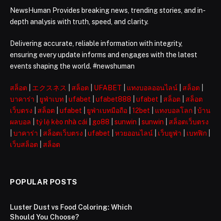
NewsHuman Provides breaking news, trending stories, and in-
depth analysis with truth, speed, and clarity.
Delivering accurate, reliable information with integrity,
ensuring every update informs and engages with the latest
events shaping the world. #newshuman
สล็อต
|
エクスネス
|
สล็อต
|
UFABET
|
แทงบอลออนไลน์
|
สล็อต
|
บาคาร่า
|
ยูฟ่าเบท
|
ufabet
|
ufabet888
|
ufabet
|
สล็อต
|
สล็อต
เว็บตรง
|
สล็อต
|
ufabet
|
ยูฟ่าเบทมือถือ
|
12bet
|
แทงบอลโลก
|
บ้าน
ผลบอล
|
tỷ lệ kèo nhà cái
|
go88
|
sunwin
|
sunwin
|
สล็อตเว็บตรง
|
บาคาร่า
|
สล็อตเว็บตรง
|
ufabet
|
หวยออนไลน์
|
เว็บยูฟ่า
|
เบทฟิก
|
เว็บสล็อต
|
สล็อต
POPULAR POSTS
Luster Dust vs Food Coloring: Which
Should You Choose?