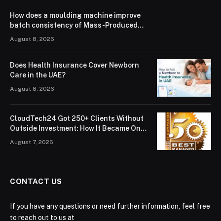
How does a moulding machine improve
batch consistency of Mass-Produced
3C & Electronic Components？
August 8, 2026
Does Health Insurance Cover Newborn
Care in the UAE?
August 8, 2026
CloudTech24 Got 250+ Clients Without
Outside Investment: How It Became One
of London’s Leading Managed IT Service
August 7, 2026
Providers
CONTACT US
If you have any questions or need further information, feel free
to reach out to us at