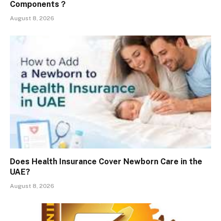
Components？
August 8, 2026
Does Health Insurance Cover Newborn Care in the
UAE?
August 8, 2026