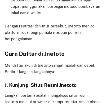
Deposit dan penarikan saldo dilakukan dengan
cepat menggunakan berbagai metode pembayaran
lokal dan e-wallet.
Dengan reputasi dan fitur tersebut, Jnetoto menjadi
platform ideal bagi pemula maupun pemain
berpengalaman.
Cara Daftar di Jnetoto
Mendaftar akun di Jnetoto sangat mudah dan cepat.
Berikut langkah-langkahnya:
1. Kunjungi Situs Resmi Jnetoto
Langkah pertama adalah mengakses situs resmi
Jnetoto melalui browser di komputer atau smartphone.