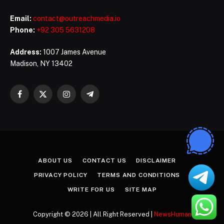
Email:
contact@outreachmedia.io
Phone:
+92 305 5631208
Address:
1007 James Avenue
Madison, NY 13402
Facebook
X
Instagram
Telegram
(Twitter)
ABOUT US
CONTACT US
DISCLAIMER
PRIVACY POLICY
TERMS AND CONDITIONS
WRITE FOR US
SITE MAP
Copyright © 2026 | All Right Reserved |
NewsHuman