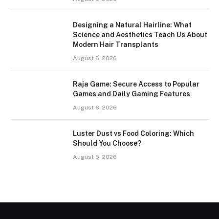
Designing a Natural Hairline: What
Science and Aesthetics Teach Us About
Modern Hair Transplants
August 6, 2026
Raja Game: Secure Access to Popular
Games and Daily Gaming Features
August 6, 2026
Luster Dust vs Food Coloring: Which
Should You Choose?
August 5, 2026