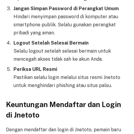
Jangan Simpan Password di Perangkat Umum
Hindari menyimpan password di komputer atau
smartphone publik. Selalu gunakan perangkat
pribadi yang aman.
Logout Setelah Selesai Bermain
Selalu logout setelah selesai bermain untuk
mencegah akses tidak sah ke akun Anda.
Periksa URL Resmi
Pastikan selalu login melalui situs resmi Jnetoto
untuk menghindari phishing atau situs palsu.
Keuntungan Mendaftar dan Login
di Jnetoto
Dengan mendaftar dan login di Jnetoto, pemain baru