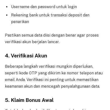
Username dan password untuk login
Rekening bank untuk transaksi deposit dan
penarikan
Pastikan semua data diisi dengan benar agar proses
verifikasi akun berjalan lancar.
4. Verifikasi Akun
Beberapa langkah verifikasi mungkin diperlukan,
seperti kode OTP yang dikirim ke nomor telepon atau
email Anda. Verifikasi ini penting untuk memastikan
keamanan akun dan mencegah penyalahgunaan data.
5. Klaim Bonus Awal