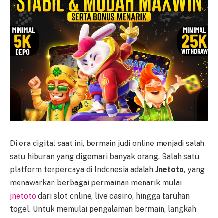
Di era digital saat ini, bermain judi online menjadi salah
satu hiburan yang digemari banyak orang. Salah satu
platform terpercaya di Indonesia adalah
Jnetoto
, yang
menawarkan berbagai permainan menarik mulai
jnetoto
dari slot online, live casino, hingga taruhan
togel. Untuk memulai pengalaman bermain, langkah