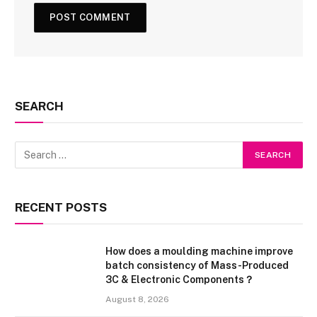
SEARCH
RECENT POSTS
How does a moulding machine improve
batch consistency of Mass-Produced
3C & Electronic Components？
August 8, 2026