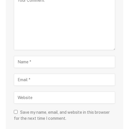
Save my name, email, and website in this browser
for the next time I comment.