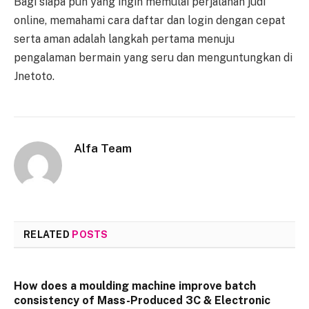
Bagi siapa pun yang ingin memulai perjalanan judi
online, memahami cara daftar dan login dengan cepat
serta aman adalah langkah pertama menuju
pengalaman bermain yang seru dan menguntungkan di
Jnetoto.
Alfa Team
RELATED
POSTS
How does a moulding machine improve batch
consistency of Mass-Produced 3C & Electronic