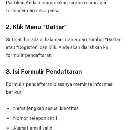
Pastikan Anda menggunakan tautan resmi agar
terhindar dari situs palsu.
2. Klik Menu “Daftar”
Setelah berada di halaman utama, cari tombol “Daftar”
atau “Register” dan klik. Anda akan diarahkan ke
formulir pendaftaran.
3. Isi Formulir Pendaftaran
Formulir pendaftaran biasanya meminta informasi
berikut:
Nama lengkap sesuai identitas
Nomor telepon aktif
Alamat email valid