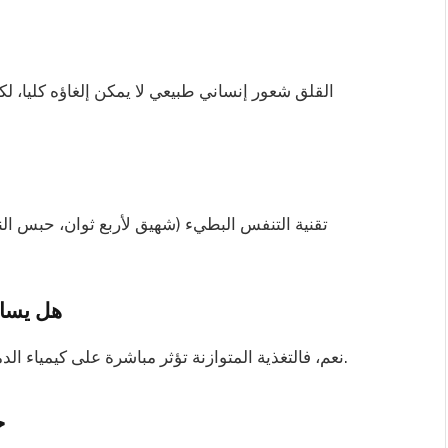
القلق شعور إنساني طبيعي لا يمكن إلغاؤه كليا، لك
تقنية التنفس البطيء (شهيق لأربع ثوان، حبس ال
هل يساع
نعم، فالتغذية المتوازنة تؤثر مباشرة على كيمياء الدماغ ومستوى الاستقرار النفسي على المدى الطويل.
خ