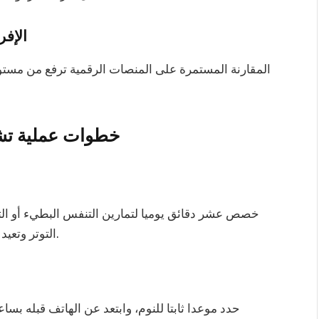
الإف
المقارنة المستمرة على المنصات الرقمية ترفع من مستوى
خطوات عملية تشر
خصص عشر دقائق يوميا لتمارين التنفس البطيء أو ا
التوتر وتعيد توازن الجهاز العصبي خلال أسابيع قليلة من الالتزام.
حدد موعدا ثابتا للنوم، وابتعد عن الهاتف قبله بسا