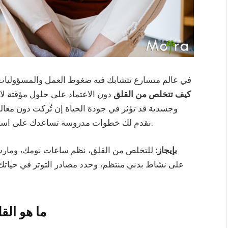
في عالم متسارع تتشابك فيه ضغوط العمل والمسؤوليات
كيف تتخلص من القلق
دون الاعتماد على حلول مؤقتة لا
وجسدية قد تؤثر في جودة الحياة إن تُركت دون معال
نقدم لك خطوات مدروسة تساعدك على استعادة هدوئك الداخلي والعيش براحة نفسية متكاملة.
بإيجاز:
للتخلص من القلق، نظم ساعات نومك، ومارس 
على نشاط بدني منتظم، وحدد مصادر التوتر في حيا
ما هو الق