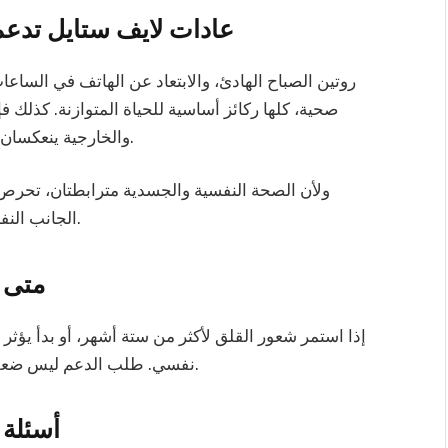
عادات لايف ستايل تدعم 
روتين الصباح الهادئ، والابتعاد عن الهاتف في الساعا
صحية، كلها ركائز أساسية للحياة المتوازنة. كذلك فإن
والخارجية ينعكسان مباشرة على ثقتك بنفسك ومستوى راحتك النفسية.
ولأن الصحة النفسية والجسدية مترابطتان، تحر
الجانب النفسي وأسلوب الحياة العصري الذي يعزز جودة يومك.
متى 
إذا استمر شعور القلق لأكثر من ستة أشهر، أو بدأ يؤث
نفسي. طلب الدعم ليس ضعفا، بل خطوة واعية نحو التعافي والاستقرار النفسي.
أسئلة 