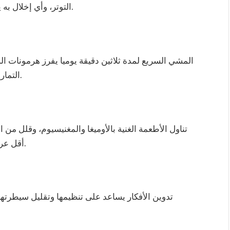
التوتر، وأي إخلال به ينعكس مباشرة على حالتك النفسية في اليوم التالي.
المشي السريع لمدة ثلاثين دقيقة يوميا يفرز هرمونات 
التمارين الخفيفة في المنزل تصنع فرقا حقيقيا في روتينك.
تناول الأطعمة الغنية بالأوميغا والمغنيسيوم، وقلل من 
أقل عرضة لنوبات التوتر، وأكثر إشراقا من الداخل والخارج.
تدوين الأفكار يساعد على تنظيمها وتقليل سيطرته